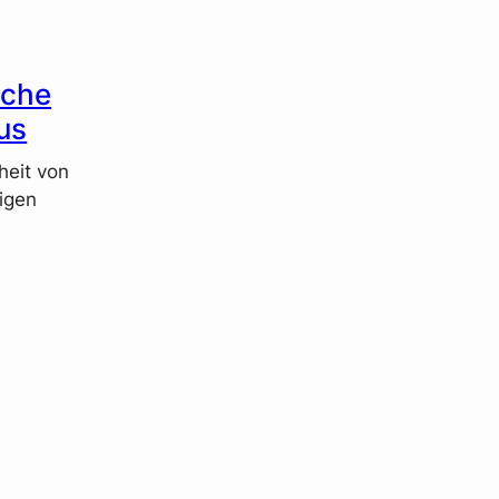
sche
us
heit von
igen