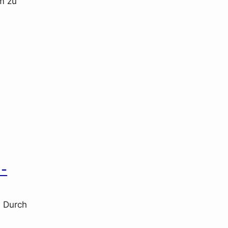
m zu
a-
. Durch