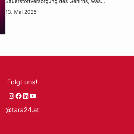
Sauerstoffversorgung des Gehirns, was…
13. Mai 2025
Folgt uns!
Instagram
Facebook
LinkedIn
YouTube
@tara24.at