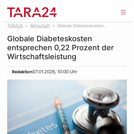
Zum
Inhalt
springen
TARA24
Wirtschaft
Globale Diabeteskosten
entsprechen 0,22 Prozent der Wirtschaftsleistung
Globale Diabeteskosten
entsprechen 0,22 Prozent der
Wirtschaftsleistung
Redaktion
07.01.2026, 10:00 Uhr