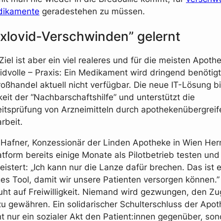
dikamente
geradestehen zu müssen.
xlovid-Verschwinden” gelernt
iel ist aber ein viel realeres und für die meisten Apoth
eidvolle – Praxis: Ein Medikament wird dringend benötigt
oßhandel aktuell nicht verfügbar. Die neue IT-Lösung bi
keit der “Nachbarschaftshilfe” und unterstützt die
itsprüfung von Arzneimitteln durch apothekenübergrei
beit.
 Hafner, Konzessionär der Linden Apotheke in Wien Her
atform bereits einige Monate als Pilotbetrieb testen und
istert: „Ich kann nur die Lanze dafür brechen. Das ist e
ges Tool, damit wir unsere Patienten versorgen können.
ht auf Freiwilligkeit. Niemand wird gezwungen, den Zug
zu gewähren. Ein solidarischer Schulterschluss der Apo
ht nur ein sozialer Akt den Patient:innen gegenüber, son