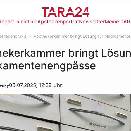
import-Richtlinie
Apothekenporträt
Newsletter
Meine TAR
othekenpraxis
Apothekerkammer bringt Lösung für Medikament
ekerkammer bringt Lösun
kamentenengpässe
03.07.2025, 12:29 Uhr
ovsky