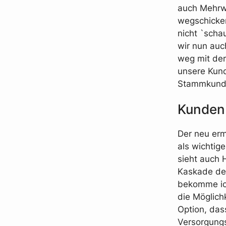
auch Mehrwe
wegschicken
nicht `scha
wir nun auch
weg mit der
unsere Kund
Stammkunds
Kundenb
Der neu erm
als wichtige
sieht auch 
Kaskade der
bekomme ich
die Möglich
Option, das
Versorgungs