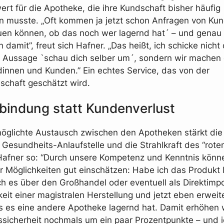
rt für die Apotheke, die ihre Kundschaft bisher häufig
 musste. „Oft kommen ja jetzt schon Anfragen von Kun
uen können, ob das noch wer lagernd hat´ – und genau
 damit”, freut sich Hafner. „Das heißt, ich schicke nich
 Aussage `schau dich selber um´, sondern wir machen 
innen und Kunden.” Ein echtes Service, das von der
chaft geschätzt wird.
indung statt Kundenverlust
öglichte Austausch zwischen den Apotheken stärkt die
 Gesundheits-Anlaufstelle und die Strahlkraft des “roten
Hafner so: “Durch unsere Kompetenz und Kenntnis könne
 Möglichkeiten gut einschätzen: Habe ich das Produkt 
 es über den Großhandel oder eventuell als Direktimpo
keit einer magistralen Herstellung und jetzt eben erweit
s es eine andere Apotheke lagernd hat. Damit erhöhen w
sicherheit nochmals um ein paar Prozentpunkte – und 