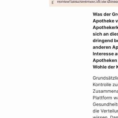
Was der Gr
Apotheke v
Apothekerk
sich an di
dringend b
anderen Apo
Interesse a
Apotheken 
Wohle der 
Grundsätzli
Kontrolle z
Zusammenarb
Plattform wa
Gesundheits
die Verteil
wissen. Dam