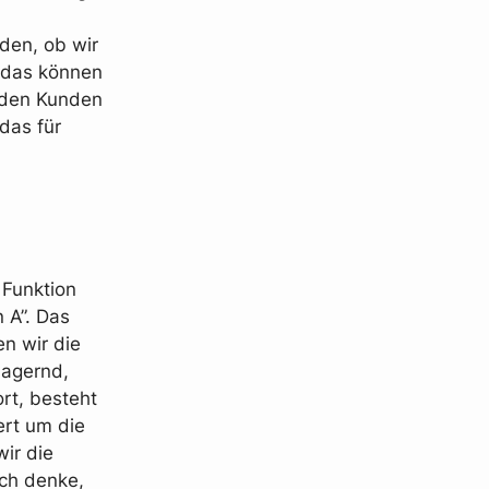
den, ob wir
 das können
t den Kunden
das für
 Funktion
 A”. Das
n wir die
lagernd,
rt, besteht
ert um die
ir die
ich denke,