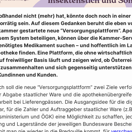
oßhandel nicht (mehr) hat, könnte doch noch in einer
orrätig sein. Auf diesem Gedanken beruht die eben v
ammer gestartete neue “Versorgungsplattform”. Apo
esem System beteiligen, können über die Kammer-Serv
enötigtes Medikament suchen – und hoffentlich im La
theke finden. Eine Plattform, die ohne wirtschaftlic
uf freiwilliger Basis läuft und zeigen wird, ob Österre
zusammenhalten und sich gegenseitig unterstützen
Kundinnen und Kunden.
ch soll die neue “Versorgungsplattform” zwei Ziele verfo
ur Abgabe staatlicher Ware und die apothekenübergreif
eit bei Lieferengpässen. Die Ausgangsidee für die dig
r, für die Zahler und Auftraggeber staatlicher Ware (z.B
ministerium und ÖGK) eine Möglichkeit zu schaffen, jed
ung und Lagerstände der jeweiligen Bundesware Besche
it man nie wieder in die Bredouille kommt, für
verschw