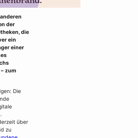
 anderen
on der
theken, die
er ein
ger einer
hes
ichs
 – zum
lgen: Die
ende
itale
.
erzeit über
id zu
undene