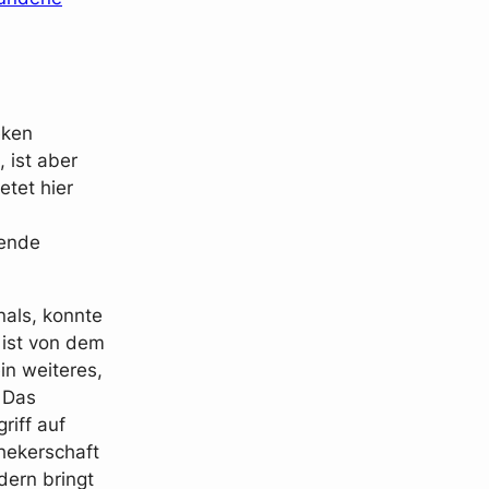
eken
, ist aber
etet hier
fende
nals, konnte
 ist von dem
in weiteres,
” Das
riff auf
thekerschaft
dern bringt