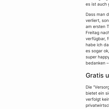
es ist auch 
Dass man du
verliert, so
am ersten T
Freitag nac
verfügbar, 
habe ich da
es sogar ok,
super happy
bedanken – 
Gratis u
Die “Versor
bietet ein 
verfolgt kei
privatwirtsc