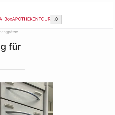
Suchen
A-Box
APOTHEKENTOUR
enengpässe
g für