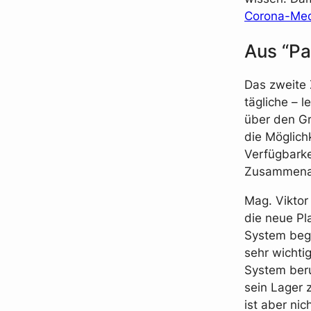
Corona-Me
Aus “Pa
Das zweite Z
tägliche – l
über den Gr
die Möglich
Verfügbarke
Zusammenar
Mag. Viktor
die neue Pl
System bege
sehr wichti
System beru
sein Lager 
ist aber nic