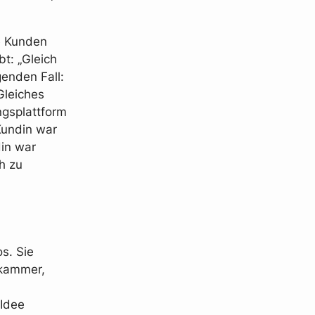
e Kunden
bt: „Gleich
genden Fall:
Gleiches
ngsplattform
Kundin war
din war
h zu
s. Sie
rkammer,
 Idee