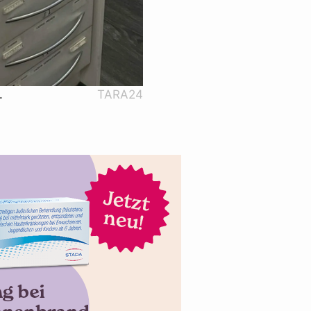
.
TARA24