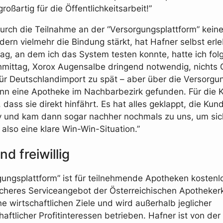
großartig für die Öffentlichkeitsarbeit!”
rch die Teilnahme an der “Versorgungsplattform” kein
ndern vielmehr die Bindung stärkt, hat Hafner selbst erle
ag, an dem ich das System testen konnte, hatte ich fol
hmittag, Xorox Augensalbe dringend notwendig, nichts 
für Deutschlandimport zu spät – aber über die Versorgu
nn eine Apotheke im Nachbarbezirk gefunden. Für die 
 dass sie direkt hinfährt. Es hat alles geklappt, die Kun
 und kam dann sogar nachher nochmals zu uns, um sic
also eine klare Win-Win-Situation.”
nd freiwillig
gungsplattform” ist für teilnehmende Apotheken kostenlo
sicheres Serviceangebot der Österreichischen Apotheke
ne wirtschaftlichen Ziele und wird außerhalb jeglicher
haftlicher Profitinteressen betrieben. Hafner ist von der