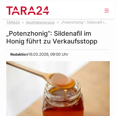
Zum
Inhalt
springen
TARA24
Apothekenpraxis
„Potenzhonig“: Sildenafil im
Honig führt zu Verkaufs­stopp
„Potenzhonig“: Sildenafil im
Honig führt zu Verkaufs­stopp
Redaktion
16.03.2026, 09:00 Uhr