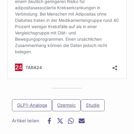
GLP1-Analoga
Ozempic
Studie
F
T
W
E
a
w
h
-
c
i
a
M