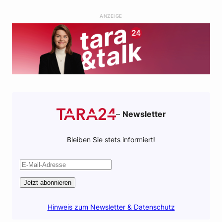
o
e
a
l
ANZEIGE
o
r
p
k
p
–
Newsletter
Bleiben Sie stets informiert!
Jetzt abonnieren
Hinweis zum Newsletter & Datenschutz