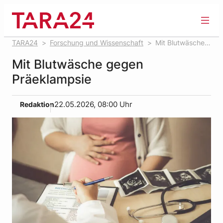
Zum
Inhalt
springen
TARA24
Forschung und Wissenschaft
Mit Blutwäsche
gegen Präeklampsie
Mit Blutwäsche gegen
Präeklampsie
Redaktion
22.05.2026, 08:00 Uhr