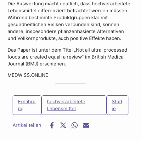
Die Auswertung macht deutlich, dass hochverarbeitete
Lebensmittel differenziert betrachtet werden müssen.
Während bestimmte Produktgruppen klar mit
gesundheitlichen Risiken verbunden sind, können
andere, insbesondere pflanzenbasierte Alternativen
und Vollkornprodukte, auch positive Effekte haben.
Das Paper ist unter dem Titel „Not all ultra-processed
foods are created equal: a review“ im British Medical
Journal (BMJ) erschienen.
MEDWISS.ONLINE
Ernähru
hochverarbeitete
Stud
ng
Lebensmittel
ie
F
T
W
E
a
w
h
-
c
i
a
M