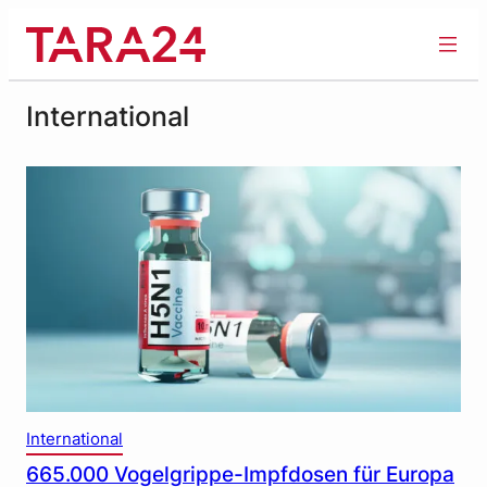
Zum
Inhalt
springen
International
International
665.000 Vogelgrippe-Impfdosen für Europa