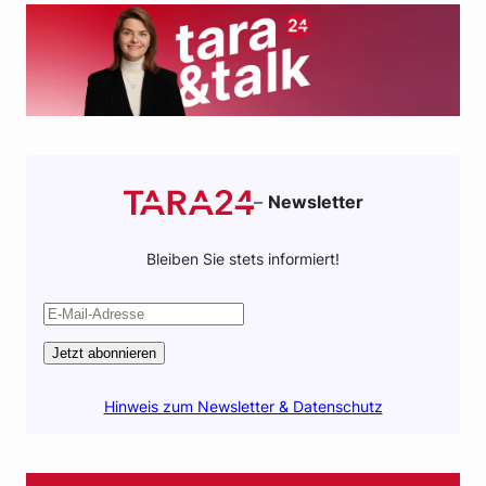
o
r
p
k
p
–
Newsletter
Bleiben Sie stets informiert!
Jetzt abonnieren
Hinweis zum Newsletter & Datenschutz