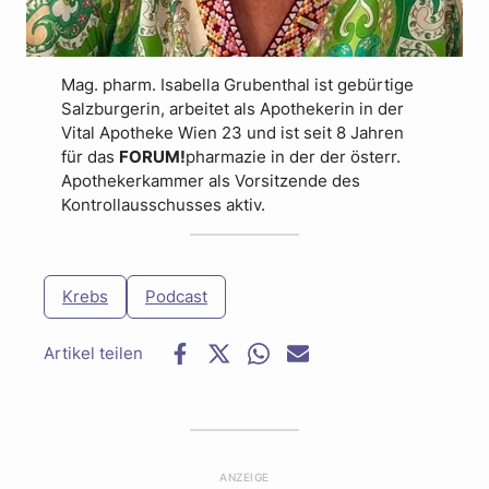
Mag. pharm. Isabella Grubenthal ist gebürtige
Salzburgerin, arbeitet als Apothekerin in der
Vital Apotheke Wien 23 und ist seit 8 Jahren
für das
FORUM!
pharmazie in der der österr.
Apothekerkammer als Vorsitzende des
Kontrollausschusses aktiv.
Krebs
Podcast
F
T
W
E
a
w
h
-
c
i
a
M
e
t
t
a
b
t
s
i
o
e
a
l
ANZEIGE