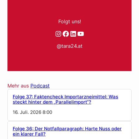
Folgt uns!
Instagram
Facebook
LinkedIn
YouTube
@tara24.at
Mehr aus
Podcast
Folge 37: Faktencheck Importarzneimittel: Was
steckt hinter dem „Parallelimport“?
16. Juli. 2026 8:00
Folge 36: Der Notfallparagraph: Harte Nuss oder
ein klarer Fall?