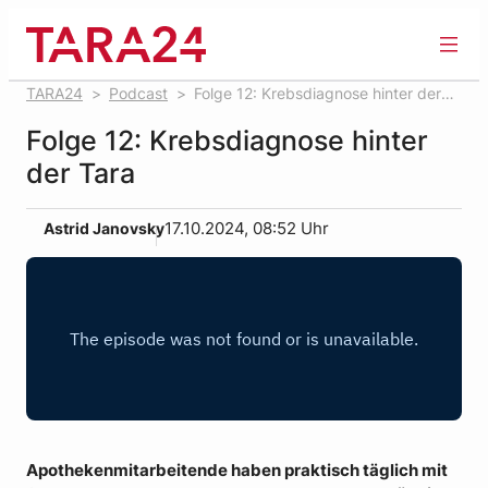
Zum
Inhalt
springen
TARA24
Podcast
Folge 12: Krebsdiagnose hinter der
Tara
Folge 12: Krebsdiagnose hinter
der Tara
Astrid Janovsky
17.10.2024, 08:52 Uhr
Apothekenmitarbeitende haben praktisch täglich mit