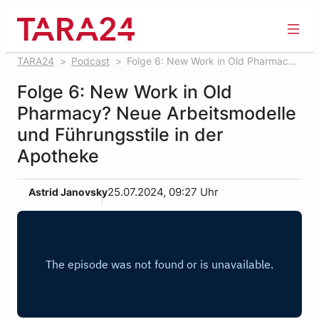
Zum
Inhalt
springen
TARA24
Podcast
Folge 6: New Work in Old Pharmacy?
Neue Arbeitsmodelle und Führungsstile in der Apotheke
Folge 6: New Work in Old
Pharmacy? Neue Arbeitsmodelle
und Führungsstile in der
Apotheke
Astrid Janovsky
25.07.2024, 09:27 Uhr