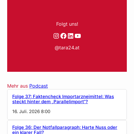
Folgt uns!
Instagram
Facebook
LinkedIn
YouTube
@tara24.at
Mehr aus
Podcast
Folge 37: Faktencheck Importarzneimittel: Was
steckt hinter dem „Parallelimport“?
16. Juli. 2026 8:00
Folge 36: Der Notfallparagraph: Harte Nuss oder
ein klarer Fall?