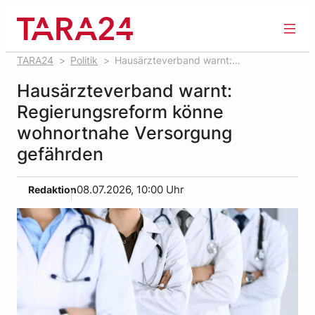
Zum
Inhalt
springen
TARA24
Politik
Hausärzteverband warnt:
Regierungsreform könne wohnortnahe Versorgung
Hausärzteverband warnt:
gefährden
Regierungsreform könne
wohnortnahe Versorgung
gefährden
Redaktion
08.07.2026, 10:00 Uhr