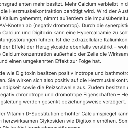
onsgradienten mehr besitzt. Mehr Calcium verbleibt in d
 die Herzmuskelkontraktion benötigt wird. Wird der Au
 Kalium gehemmt, nimmt außerdem die Impulsüberleitu
AV-Knoten ab (negativ dromotrop). Durch die synergist
 Calcium und Digitoxin kann eine Hypercalcämie zu sc
itungsstörungen führen. Ist die extrazelluläre Kaliumkon
rd der Effekt der Herzglykoside ebenfalls verstärkt – wo
e Calciumkonzentration außerhalb der Zelle die Wirksam
und einen umgekehrten Effekt zur Folge hat.
de wie Digitoxin besitzen positiv inotrope und bathmotr
n. Sie wirken sich also positiv auf die Herzmuskelkontra
ndigkeit sowie die Reizschwelle aus. Zudem besitzen 
negativ chronotrope und dromotrope Eigenschaften – H
gsleitung werden gesenkt beziehungsweise verzögert.
 der Vitamin D-Substitution erhöhter Calciumspiegel kann
on herzwirksamen Glykosiden wie Digitoxin erhöhen. Som
s Risiko für Herzrhythmusstörungen.