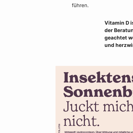
führen.
Vitamin D i
der Beratu
geachtet we
und herzwi