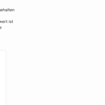
gehalten
ert ist
e