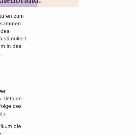
stufen zum
 Zusammen
 des
 stimuliert
um in das
.
Der
 distalen
folge des
zu.
ikum die
e