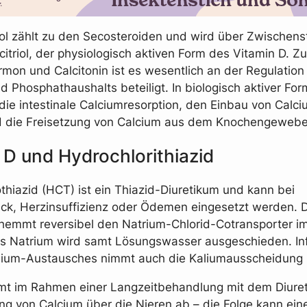
rol zählt zu den Secosteroiden und wird über Zwischen
itriol, der physiologisch aktiven Form des Vitamin D.
rmon und Calcitonin ist es wesentlich an der Regulation
 Phosphathaushalts beteiligt. In biologisch aktiver Form
die intestinale Calciumresorption, den Einbau von Calci
d die Freisetzung von Calcium aus dem Knochengewebe
 D und Hydrochlorithiazid
thiazid (HCT) ist ein Thiazid-Diuretikum und kann bei
ck, Herzinsuffizienz oder Ödemen eingesetzt werden. 
 hemmt reversibel den Natrium-Chlorid-Cotransporter im
s Natrium wird samt Lösungswasser ausgeschieden. In
lium-Austausches nimmt auch die Kaliumausscheidung 
t im Rahmen einer Langzeitbehandlung mit dem Diuret
g von Calcium über die Nieren ab – die Folge kann ein