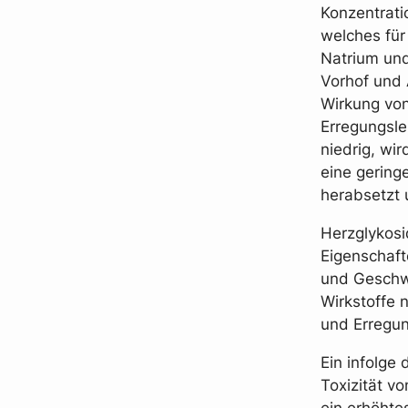
Konzentrati
welches für
Natrium und
Vorhof und 
Wirkung von
Erregungsle
niedrig, wi
eine gering
herabsetzt 
Herzglykosi
Eigenschafte
und Geschwi
Wirkstoffe 
und Erregun
Ein infolge
Toxizität v
ein erhöhte