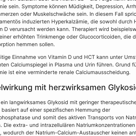
ie sein. Symptome können Müdigkeit, Depression, Arr
erzen oder Muskelschwäche sein. In diesem Fall spri
amentös induzierten Hyperkalzämie, die sowohl durch 
n D verursacht werden kann. Therapiert wird beispielsw
einer erhöhten Trinkmenge oder Glucocorticoiden, die d
rption hemmen sollen.
eitige Einnahme von Vitamin D und HCT kann unter Um
ten Calciumspiegel in Plasma und Urin führen. Grund fü
ie ist eine verminderte renale Calciumausscheidung.
wirkung mit herzwirksamen Glykos
t ein langwirksames Glykosid mit geringer therapeutische
 basiert auf einer spezifischen Hemmung der
phosphatase und somit des aktiven Transports von Nat
. Die extra- und intrazellulären Natriumkonzentrationen
n, wodurch der Natrium-Calcium-Austauscher keinen an