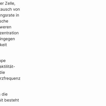
er Zelle,
stausch von
ngsrate in
ische
hweren
zentration
hingegen
keit
ope
ktilität-
die
erzfrequenz
 die
it besteht