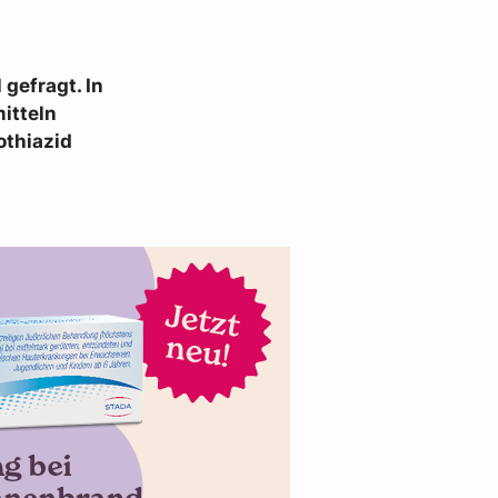
gefragt. In
itteln
othiazid