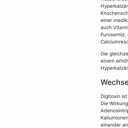
Hyperkalzäm
Knochenschm
einer medik
auch Vitami
Furosemid, 
Calciumreso
Die gleichz
einem erhöh
Hyperkalzäm
Wechsel
Digitoxin is
Die Wirkung
Adenosintri
Kaliumionen
einander a