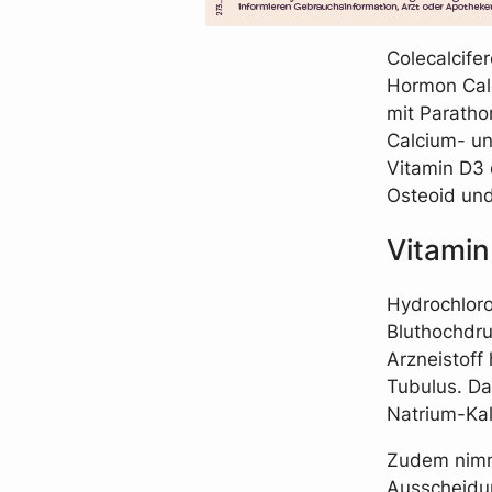
Colecalcife
Hormon Calc
mit Paratho
Calcium- und
Vitamin D3 
Osteoid un
Vitamin
Hydrochloro
Bluthochdru
Arzneistoff
Tubulus. Da
Natrium-Ka
Zudem nimm
Ausscheidun