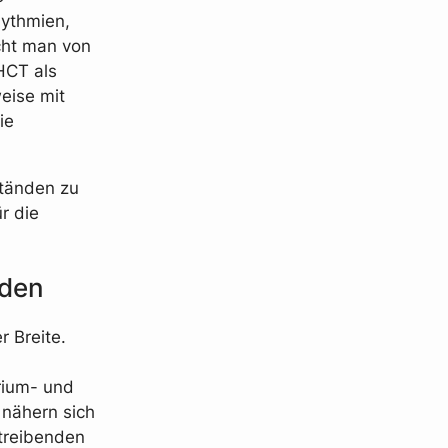
hythmien,
cht man von
HCT als
eise mit
ie
ständen zu
r die
iden
r Breite.
rium- und
 nähern sich
treibenden