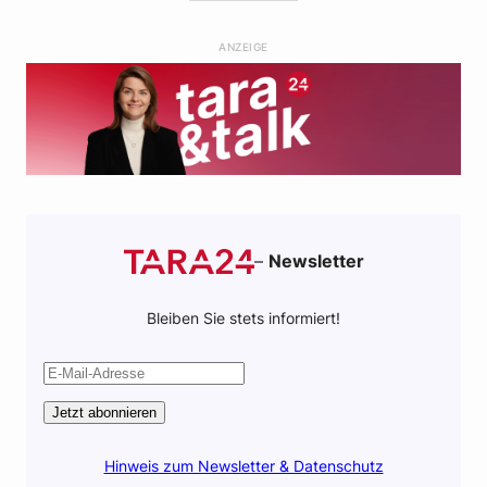
b
t
s
i
o
e
a
l
ANZEIGE
o
r
p
k
p
–
Newsletter
Bleiben Sie stets informiert!
Jetzt abonnieren
Hinweis zum Newsletter & Datenschutz