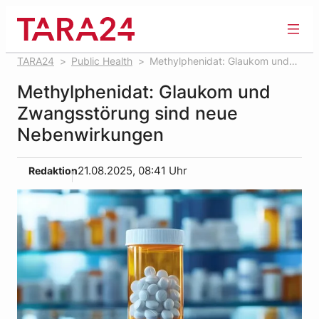
Zum
Inhalt
springen
TARA24
Public Health
Methylphenidat: Glaukom und
Zwangsstörung sind neue Nebenwirkungen
Methylphenidat: Glaukom und
Zwangsstörung sind neue
Nebenwirkungen
Redaktion
21.08.2025, 08:41 Uhr