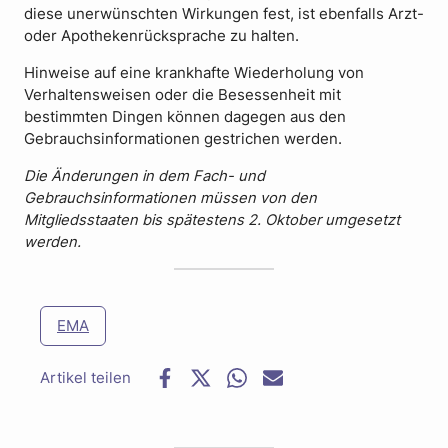
diese unerwünschten Wirkungen fest, ist ebenfalls Arzt-
oder Apothekenrücksprache zu halten.
Hinweise auf eine krankhafte Wiederholung von
Verhaltensweisen oder die Besessenheit mit
bestimmten Dingen können dagegen aus den
Gebrauchsinformationen gestrichen werden.
Die Änderungen in dem Fach- und
Gebrauchsinformationen müssen von den
Mitgliedsstaaten bis spätestens 2. Oktober umgesetzt
werden.
EMA
F
T
W
E
a
w
h
-
c
i
a
M
e
t
t
a