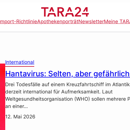
import-Richtlinie
Apothekenporträt
Newsletter
Meine TAR
International
Hantavirus: Selten, aber gefährlic
Drei Todesfälle auf einem Kreuzfahrtschiff im Atlanti
derzeit international für Aufmerksamkeit. Laut
Weltgesundheitsorganisation (WHO) sollen mehrere 
an einer…
12. Mai 2026