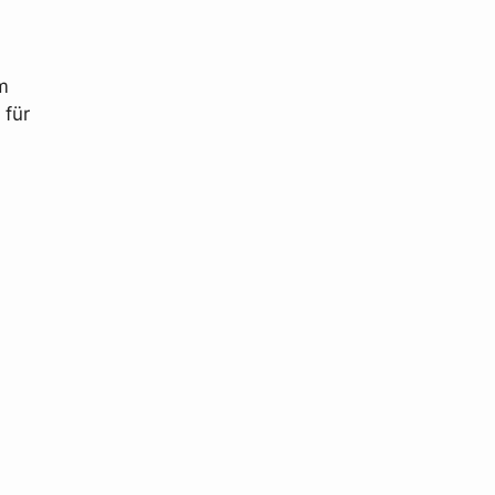
m
 für