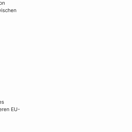
ion
wischen
es
eren EU-