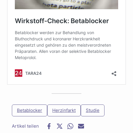
Betablocker
Herzinfarkt
Studie
F
T
W
E
a
w
h
-