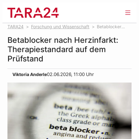
Zum
Inhalt
springen
TARA24
Forschung und Wissenschaft
Betablocker
nach Herzinfarkt: Therapiestandard auf dem Prüfstand
Betablocker nach Herzinfarkt:
Therapiestandard auf dem
Prüfstand
Viktoria Anderle
02.06.2026, 11:00 Uhr