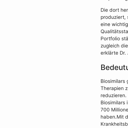
Die dort he
produziert, 
eine wichti
Qualitätsst
Portfolio s
zugleich di
erklärte Dr
Bedeut
Biosimilars
Therapien z
reduzieren.
Biosimilars
700 Million
haben.Mit d
Krankheits