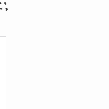
tung
stige