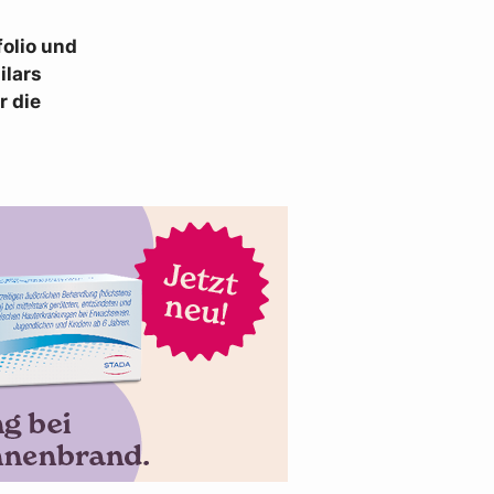
folio und
ilars
r die