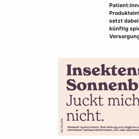
Patient:in
Produkteinf
setzt dabei
künftig spi
Versorgung