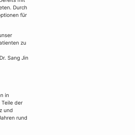
eten. Durch
ptionen für
 unser
atienten zu
Dr. Sang Jin
n in
Teile der
az und
Jahren rund