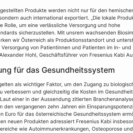
rgestellten Produkte werden nicht nur für den hemische
sondern auch international exportiert. „Die lokale Produk
ge Rolle, um eine verlässliche Versorgung und hohe
andards sicherzustellen. Mit unsrem wachsenden Biosimi
tärken wir Österreich als Produktionsstandort und unters
e Versorgung von Patientinnen und Patienten im In- und
. Alexander Hohl, Geschäftsführer von Fresenius Kabi Aus
ung für das Gesundheitssystem
 gelten als wichtiger Faktor, um den Zugang zu biologis
u verbessern und gleichzeitig die Kosten im Gesundhei
 Laut einer in der Aussendung zitierten Branchenanalyse
 in den vergangenen zehn Jahren ein Einsparungspotenzi
en Euro für das österreichische Gesundheitssystem ermö
en neuen Produkten adressiert Fresenius Kabi insbeso
bereiche wie Autoimmunerkrankungen, Osteoporose und