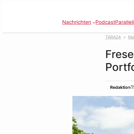
Zum
Inhalt
springen
Nachrichten
Podcast
Parallel
TARA24
Ma
Frese
Portf
1
Redaktion