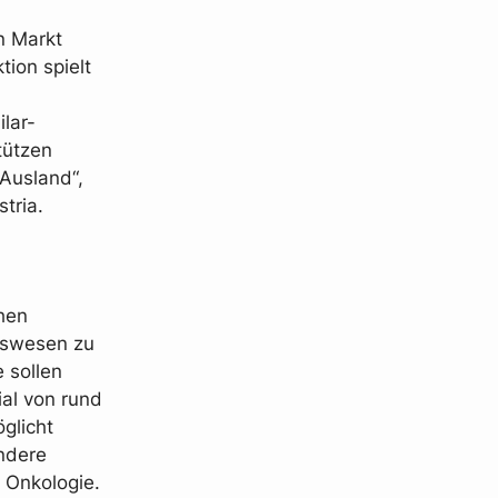
n Markt
tion spielt
lar-
tützen
 Ausland“,
tria.
chen
tswesen zu
 sollen
al von rund
glicht
ndere
 Onkologie.