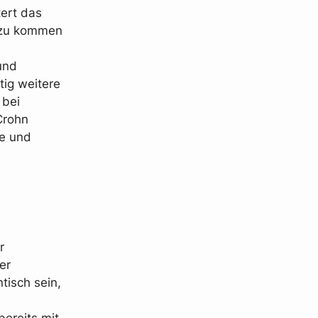
tert das
inzu kommen
und
ig weitere
 bei
Crohn
se und
r
er
tisch sein,
bereits mit