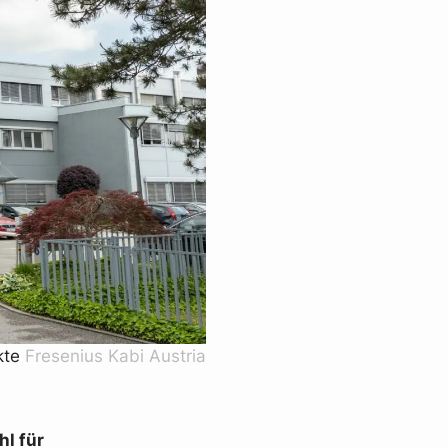
kte
Fresenius Kabi Austria
l für