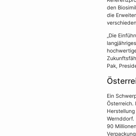
den Biosimi
die Erweite
verschieden
„Die Einführ
langjährige
hochwertige
Zukunftsfäh
Pak, Presid
Österre
Ein Schwerp
Österreich.
Herstellung
Wernddorf. 
90 Millione
Verpackung