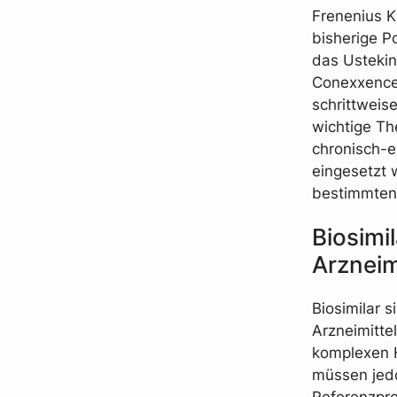
Frenenius K
bisherige P
das Ustekin
Conexxence
schrittweis
wichtige Th
chronisch-e
eingesetzt
bestimmten
Biosimi
Arzneim
Biosimilar 
Arzneimitte
komplexen He
müssen jedo
Referenzprod