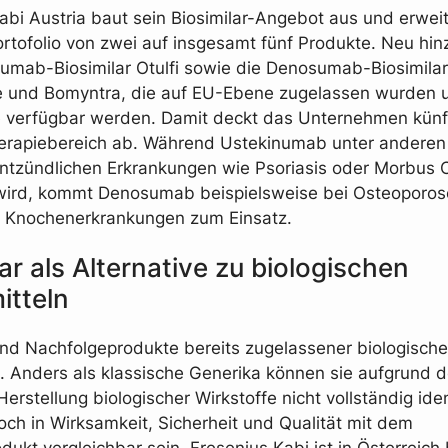
abi Austria baut sein Biosimilar-Angebot aus und erwei
ortofolio von zwei auf insgesamt fünf Produkte. Neu h
umab-Biosimilar Otulfi sowie die Denosumab-Biosimilar
 und Bomyntra, die auf EU-Ebene zugelassen wurden 
e verfügbar werden. Damit deckt das Unternehmen künft
erapiebereich ab. Während Ustekinumab unter anderen
ntzündlichen Erkrankungen wie Psoriasis oder Morbus 
 wird, kommt Denosumab beispielsweise bei Osteoporo
 Knochenerkrankungen zum Einsatz.
lar als Alternative zu biologischen
itteln
sind Nachfolgeprodukte bereits zugelassener biologische
l. Anders als klassische Generika können sie aufgrund d
rstellung biologischer Wirkstoffe nicht vollständig iden
ch in Wirksamkeit, Sicherheit und Qualität mit dem
ukt vergleichbar sein. Fresenius Kabi ist in Österreich 