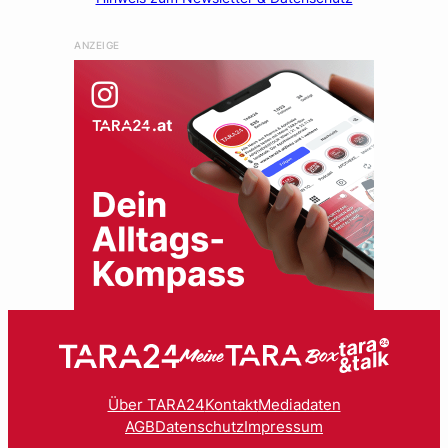
ANZEIGE
Über TARA24
Kontakt
Mediadaten
AGB
Datenschutz
Impressum