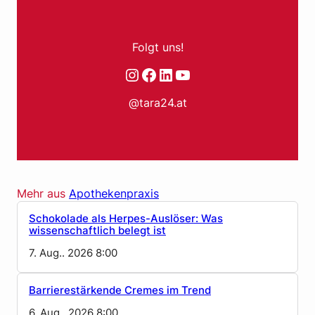
Folgt uns!
Instagram
Facebook
LinkedIn
YouTube
@tara24.at
Mehr aus
Apothekenpraxis
Schokolade als Herpes-Auslöser: Was
wissenschaftlich belegt ist
7. Aug.. 2026 8:00
Barrierestärkende Cremes im Trend
6. Aug.. 2026 8:00