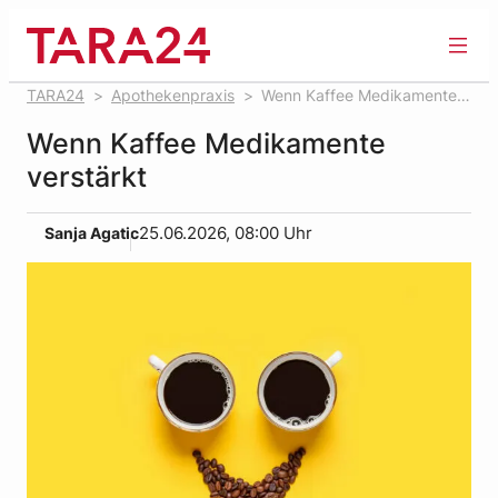
Zum
Inhalt
springen
TARA24
Apothekenpraxis
Wenn Kaffee Medikamente
verstärkt
Wenn Kaffee Medikamente
verstärkt
Sanja Agatic
25.06.2026, 08:00 Uhr