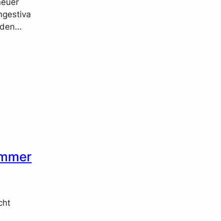
neuer
ngestiva
n den…
immer
cht