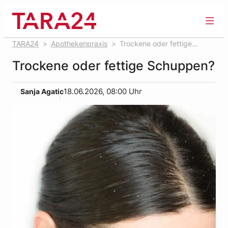
Zum
Inhalt
springen
TARA24
Apothekenpraxis
Trockene oder fettige
Schuppen?
Trockene oder fettige Schuppen?
Sanja Agatic
18.06.2026, 08:00 Uhr