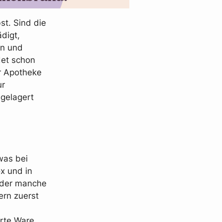
st. Sind die
digt,
en und
det schon
r Apotheke
ur
gelagert
 was bei
x und in
 oder manche
ern zuerst
rte Ware,