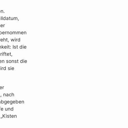
n.
alldatum,
zer
 übernommen
eht, wird
eit: Ist die
iftet,
en sonst die
ird sie
er
, nach
 abgegeben
fe und
„Kisten