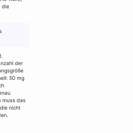
 die
s
t.
Anzahl der
kungsgröße
ell: 50 mg
ch
genau
te muss das
die nicht
den.