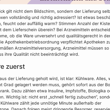
ick gilt nicht dem Bildschirm, sondern der Lieferung selb
xen vollständig und richtig adressiert? Ist etwas beschä
, feucht oder auffällig warm? Stimmen Anzahl der Kist
it dem Lieferschein überein? Bei Arzneimitteln entschei
me, ob die Ware unversehrt und qualitätsgerecht in de
e Apothekenbetriebsordnung verpflichtet Apotheken z
äßen Arzneimittelversorgung, Arzneimittel müssen so 
 ihre Qualität nicht beeinträchtigt wird.
e zuerst
us der Lieferung geholt wird, ist klar: Kühlware. Alles,
ht Grad gelagert werden muss, gehört sofort aus der Bo
rank. Dazu zählen etwa Insuline, Impfstoffe, Biologika
. Wichtig ist: nicht erst „schnell fertig zubuchen“, sond
i Kühlware zählt jede unnötige Minute außerhalb der
one. Danach folgen meist dringende Besorger, reservie