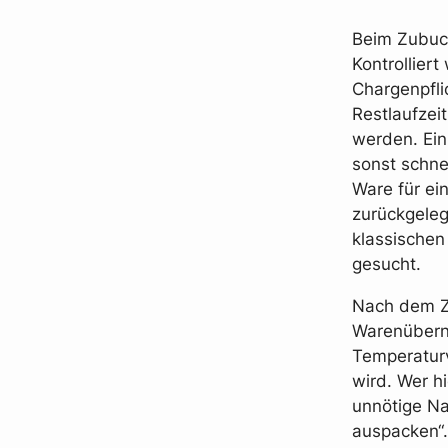
Beim Zubuch
Kontrolliert
Chargenpfli
Restlaufzei
werden. Ein
sonst schne
Ware für ei
zurückgeleg
klassischen
gesucht.
Nach dem Z
Warenüberna
Temperaturv
wird. Wer h
unnötige Na
auspacken“. 