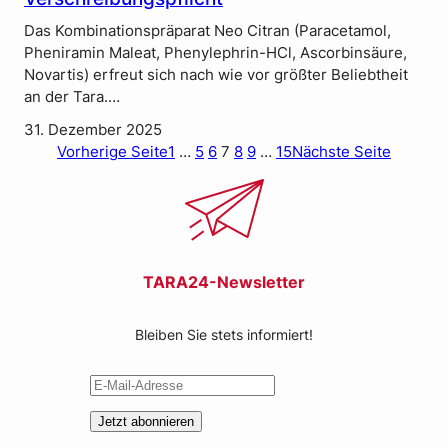
Das Kombinationspräparat Neo Citran (Paracetamol,
Pheniramin Maleat, Phenylephrin-HCl, Ascorbinsäure,
Novartis) erfreut sich nach wie vor größter Beliebtheit
an der Tara.…
31. Dezember 2025
Vorherige Seite
1
…
5
6
7
8
9
…
15
Nächste Seite
TARA24-Newsletter
Bleiben Sie stets informiert!
Jetzt abonnieren